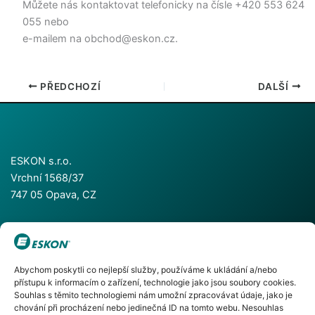
Můžete nás kontaktovat telefonicky na čísle +420 553 624
055 nebo
e-mailem na obchod@eskon.cz.
PŘEDCHOZÍ
DALŠÍ
ESKON s.r.o.
Vrchní 1568/37
747 05 Opava, CZ
+420 553 624 055
Abychom poskytli co nejlepší služby, používáme k ukládání a/nebo
+420 553 786 811
přístupu k informacím o zařízení, technologie jako jsou soubory cookies.
info@eskon.cz
Souhlas s těmito technologiemi nám umožní zpracovávat údaje, jako je
chování při procházení nebo jedinečná ID na tomto webu. Nesouhlas