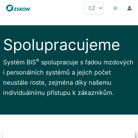
Přeskočit
Zvolte
na
jazyk
obsah
Spolupracujeme
®
Systém BIS
spolupracuje s řadou mzdových
i personálních systémů a jejich počet
neustále roste, zejména díky našemu
individuálnímu přístupu k zákazníkům.