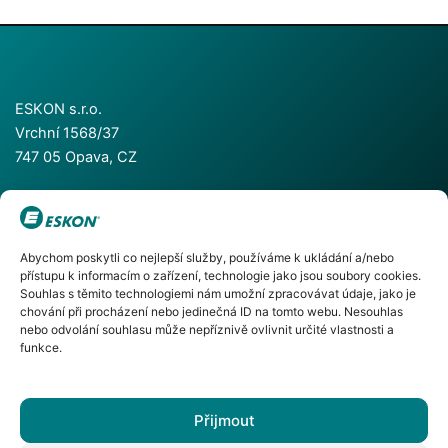
ESKON s.r.o.
Vrchní 1568/37
747 05 Opava, CZ
+420 553 624 055
Abychom poskytli co nejlepší služby, používáme k ukládání a/nebo
+420 553 786 811
přístupu k informacím o zařízení, technologie jako jsou soubory cookies.
info@eskon.cz
Souhlas s těmito technologiemi nám umožní zpracovávat údaje, jako je
chování při procházení nebo jedinečná ID na tomto webu. Nesouhlas
nebo odvolání souhlasu může nepříznivě ovlivnit určité vlastnosti a
funkce.
Facebook
Instagram
YouTube
Přijmout