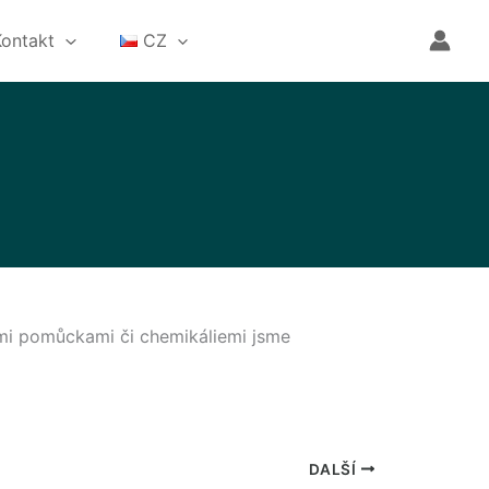
Kontakt
CZ
mi pomůckami či chemikáliemi jsme
DALŠÍ