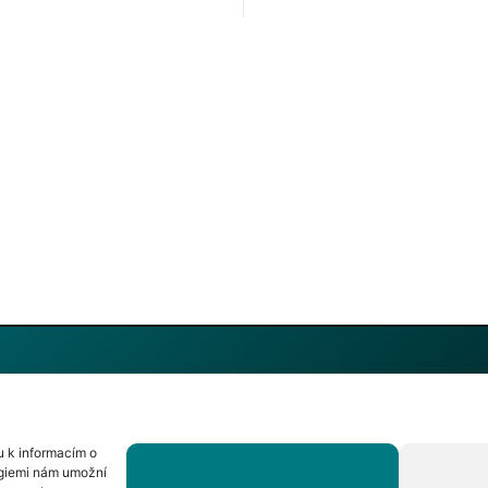
Facebook
 055
u k informacím o
logiemi nám umožní
811
Instagram