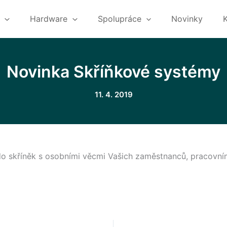
Hardware
Spolupráce
Novinky
Novinka Skříňkové systémy
11. 4. 2019
do skříněk s osobními věcmi Vašich zaměstnanců, pracovní