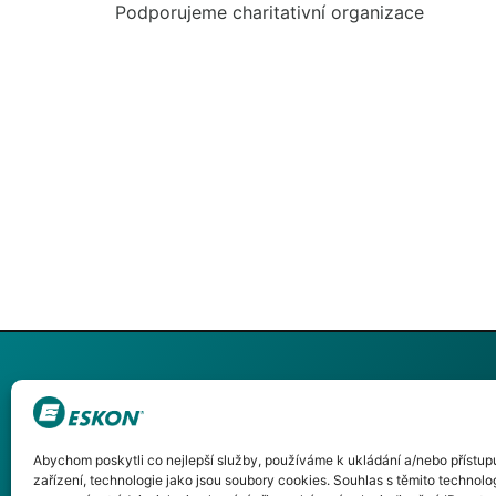
Podporujeme charitativní organizace
ESKON s.r.o.
+420 553 624
Abychom poskytli co nejlepší služby, používáme k ukládání a/nebo přístup
zařízení, technologie jako jsou soubory cookies. Souhlas s těmito techno
Vrchní 1568/37
+420 553 786 