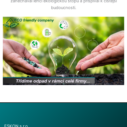
zanechával lehčí ekologickou stopu a přispíval k čistější
budoucnosti.
ESKON s.r.o.