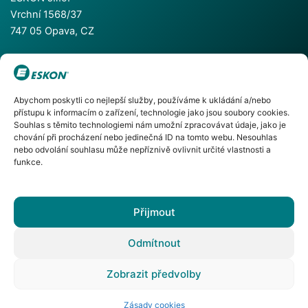
Vrchní 1568/37
747 05 Opava, CZ
+420 553 624 055
Abychom poskytli co nejlepší služby, používáme k ukládání a/nebo
+420 553 786 811
přístupu k informacím o zařízení, technologie jako jsou soubory cookies.
info@eskon.cz
Souhlas s těmito technologiemi nám umožní zpracovávat údaje, jako je
chování při procházení nebo jedinečná ID na tomto webu. Nesouhlas
nebo odvolání souhlasu může nepříznivě ovlivnit určité vlastnosti a
funkce.
Facebook
Instagram
YouTube
Přijmout
Odmítnout
© 1992 - 2026
Zobrazit předvolby
„Bezpečnost – Inteligence – Spolehlivost“
Zásady cookies