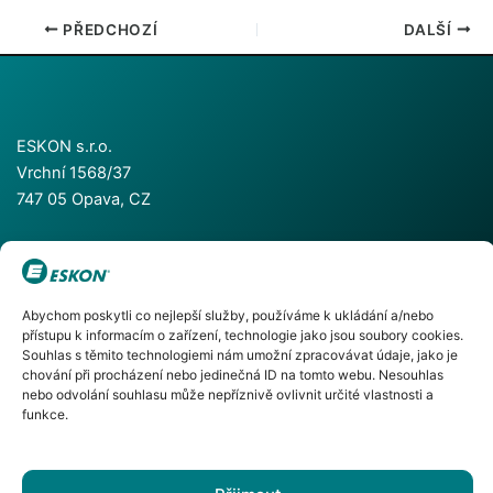
PŘEDCHOZÍ
DALŠÍ
ESKON s.r.o.
Vrchní 1568/37
747 05 Opava, CZ
+420 553 624 055
Abychom poskytli co nejlepší služby, používáme k ukládání a/nebo
+420 553 786 811
přístupu k informacím o zařízení, technologie jako jsou soubory cookies.
info@eskon.cz
Souhlas s těmito technologiemi nám umožní zpracovávat údaje, jako je
chování při procházení nebo jedinečná ID na tomto webu. Nesouhlas
nebo odvolání souhlasu může nepříznivě ovlivnit určité vlastnosti a
funkce.
Facebook
Instagram
YouTube