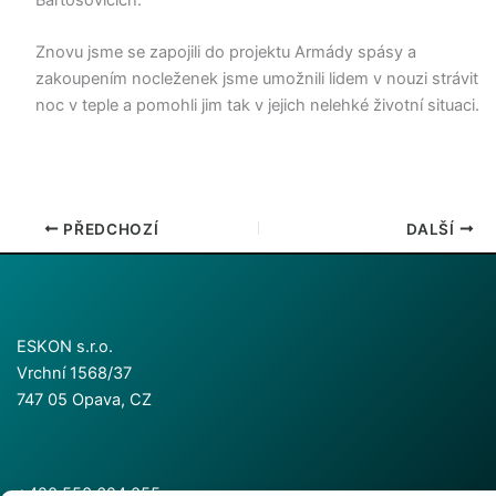
Znovu jsme se zapojili do projektu Armády spásy a
zakoupením nocleženek jsme umožnili lidem v nouzi strávit
noc v teple a pomohli jim tak v jejich nelehké životní situaci.
PŘEDCHOZÍ
DALŠÍ
ESKON s.r.o.
Vrchní 1568/37
747 05 Opava, CZ
+420 553 624 055