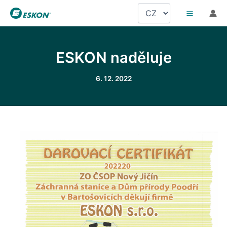
Přeskočit
Zvolte
na
jazyk
obsah
ESKON naděluje
6. 12. 2022