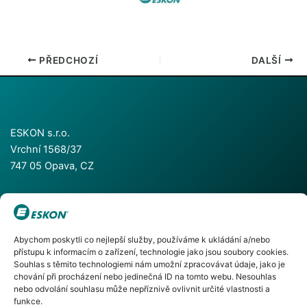
PŘEDCHOZÍ
DALŠÍ
ESKON s.r.o.
Vrchní 1568/37
747 05 Opava, CZ
+420 553 624 055
Abychom poskytli co nejlepší služby, používáme k ukládání a/nebo
+420 553 786 811
přístupu k informacím o zařízení, technologie jako jsou soubory cookies.
info@eskon.cz
Souhlas s těmito technologiemi nám umožní zpracovávat údaje, jako je
chování při procházení nebo jedinečná ID na tomto webu. Nesouhlas
nebo odvolání souhlasu může nepříznivě ovlivnit určité vlastnosti a
funkce.