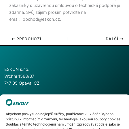
zákazníky s uzavřenou smlouvou o technické podpoře je
zdarma. Svůj zájem prosím potvrďte na
email: obchod@eskon.cz.
PŘEDCHOZÍ
DALŠÍ
ESKON s.r.o.
Vrchní 1568/37
747 05 Opava, CZ
+420 553 624 055
Abychom poskytli co nejlepší služby, používáme k ukládání a/nebo
+420 553 786 811
přístupu k informacím o zařízení, technologie jako jsou soubory cookies.
info@eskon.cz
Souhlas s těmito technologiemi nám umožní zpracovávat údaje, jako je