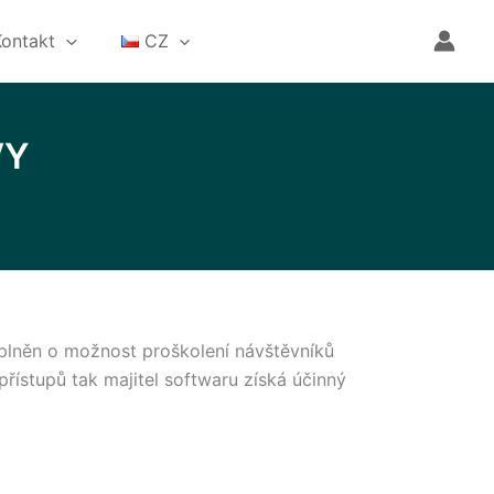
Kontakt
CZ
VY
oplněn o možnost proškolení návštěvníků
řístupů tak majitel softwaru získá účinný