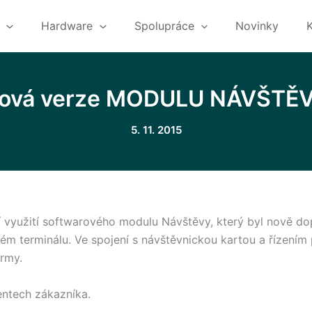
Hardware
Spolupráce
Novinky
ová verze MODULU NÁVŠTĚ
5. 11. 2015
í využití softwarového modulu Návštěvy, který byl nově d
 terminálu. Ve spojení s návštěvnickou kartou a řízením p
irmy.
entech zákazníka.