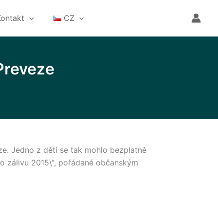
Kontakt
CZ
 Preveze
ze. Jedno z dětí se tak mohlo bezplatně
ho zálivu 2015\“, pořádané občanským