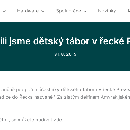
Hardware
Spolupráce
Novinky
li jsme dětský tábor v řecké
31. 8. 2015
inančně podpořila účastníky dětského tábora v řecké Preve
pedice do Řecka nazvané \“Za zlatým delfínem Amvrakijské
ětmi, se můžete podívat zde.